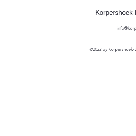
Korpershoek-L
info@korp
©2022 by Korpershoek-L