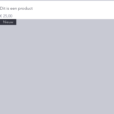
Dit is een product
Prijs
€ 25,00
Nieuw