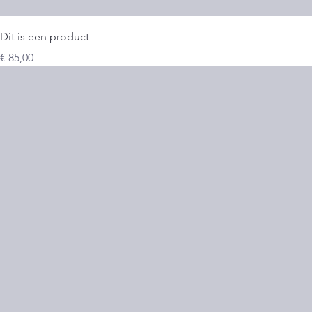
Dit is een product
Prijs
€ 85,00