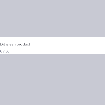
Dit is een product
Prijs
€ 7,50