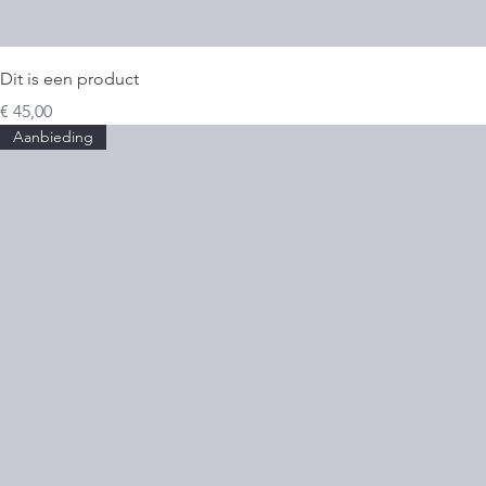
Dit is een product
Prijs
€ 45,00
Aanbieding