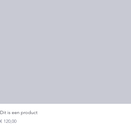
Dit is een product
Prijs
€ 120,00