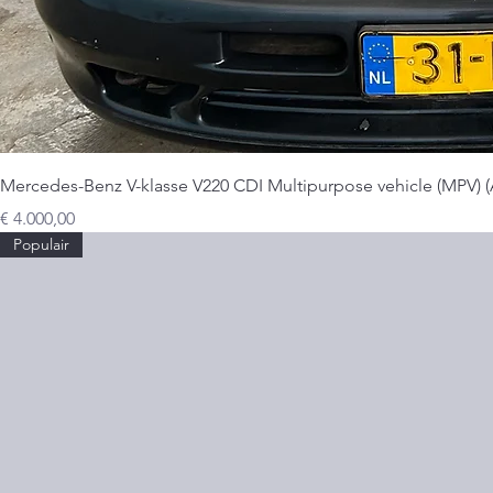
Mercedes-Benz V-klasse V220 CDI Multipurpose vehicle (MPV) (
Prijs
€ 4.000,00
Populair