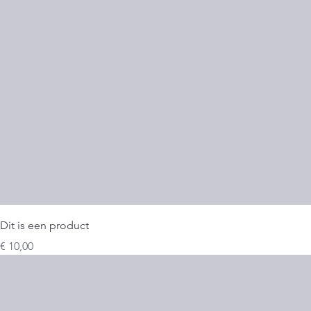
Dit is een product
Prijs
€ 10,00