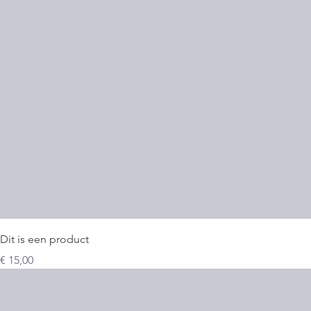
Dit is een product
Prijs
€ 15,00